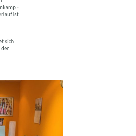
n
enkamp -
erlauf
ist
t sich
 der