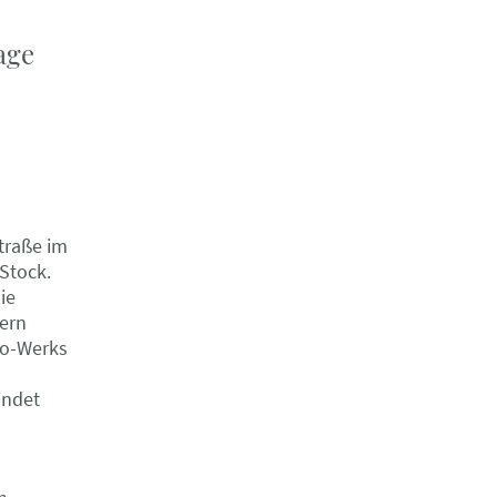
age
traße im
Stock.
ie
ern
o-Werks
indet